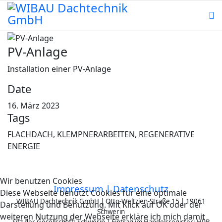
PV-Anlage
Installation einer PV-Anlage
Date
16. März 2023
Tags
FLACHDACH, KLEMPNERARBEITEN, REGENERATIVE
ENERGIE
Wir benutzen Cookies
Impressum |
Datenschutz
Diese Webseite benutzt Cookies für eine optimale
WIBAU Dachtechnik GmbH | Otto-Weltzien-Straße 15 | 19061
Darstellung und Benutzung. Mit Klick auf OK oder der
Schwerin
weiteren Nutzung der Webseite erkläre ich mich damit